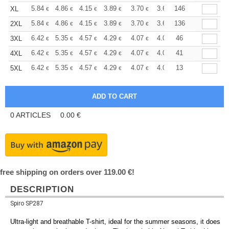
+
5.84
4.86
4.15
3.89
3.70
3.66
146
XL
€
€
€
€
€
€
+
5.84
4.86
4.15
3.89
3.70
3.66
136
2XL
€
€
€
€
€
€
+
6.42
5.35
4.57
4.29
4.07
4.03
46
3XL
€
€
€
€
€
€
+
6.42
5.35
4.57
4.29
4.07
4.03
41
4XL
€
€
€
€
€
€
+
6.42
5.35
4.57
4.29
4.07
4.03
13
5XL
€
€
€
€
€
€
0
ARTICLES
0.00
€
free shipping on orders over 119.00 €!
DESCRIPTION
Spiro SP287
Ultra-light and breathable T-shirt, ideal for the summer seasons, it does