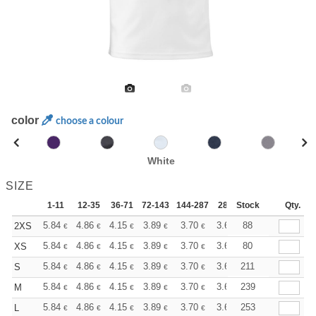
color
choose a colour
White
SIZE
1-11
12-35
36-71
72-143
144-287
288 +
Stock
More
Qty.
+
5.84
4.86
4.15
3.89
3.70
3.66
88
2XS
€
€
€
€
€
€
+
5.84
4.86
4.15
3.89
3.70
3.66
80
XS
€
€
€
€
€
€
+
5.84
4.86
4.15
3.89
3.70
3.66
211
S
€
€
€
€
€
€
+
5.84
4.86
4.15
3.89
3.70
3.66
239
M
€
€
€
€
€
€
+
5.84
4.86
4.15
3.89
3.70
3.66
253
L
€
€
€
€
€
€