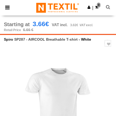
×
Ntextil App
0
Get the app
|
Better prices on app!
3.66€
Starting at
VAT incl.
3.02€
VAT excl.
6.66 €
Retail Price
Spiro
SP287 - AIRCOOL Breathable T-shirt
- White
Previous
Next