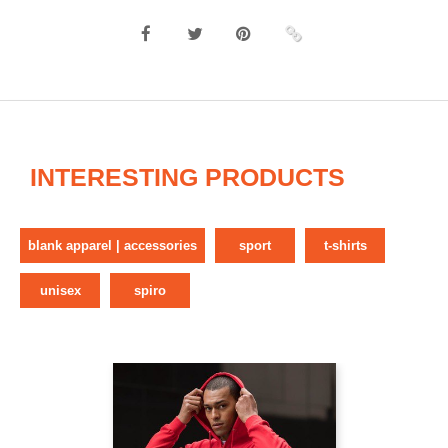
INTERESTING PRODUCTS
blank apparel | accessories
sport
t-shirts
unisex
spiro