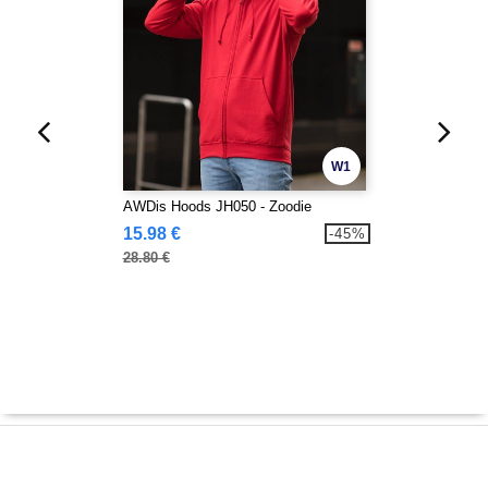
W1
AWDis Hoods JH050 - Zoodie
15.98 €
-45%
28.80 €